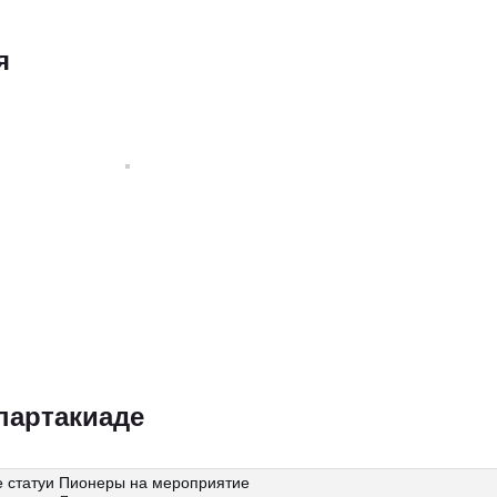
я
партакиаде