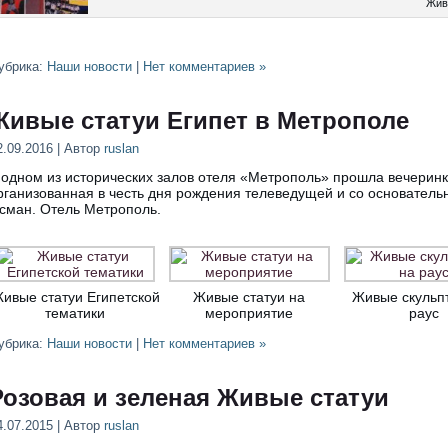
Жив
убрика:
Наши новости
|
Нет комментариев »
Живые статуи Египет в Метрополе
2.09.2016 | Автор
ruslan
 одном из исторических залов отеля «Метрополь» прошла вечеринка
рганизованная в честь дня рождения телеведущей и со основательн
сман. Отель Метрополь.
ивые статуи Египетской
Живые статуи на
Живые скульп
тематики
мероприятие
раус
убрика:
Наши новости
|
Нет комментариев »
Розовая и зеленая Живые статуи
4.07.2015 | Автор
ruslan