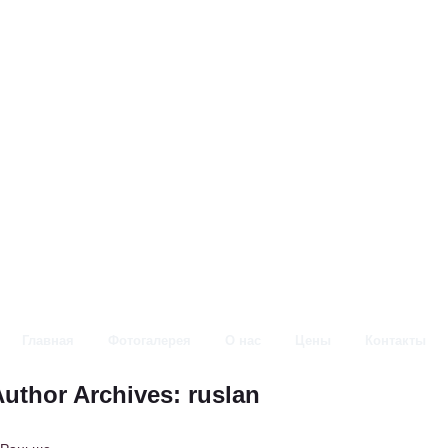
Главная
Фотогалерея
О нас
Цены
Контакты
uthor Archives: ruslan