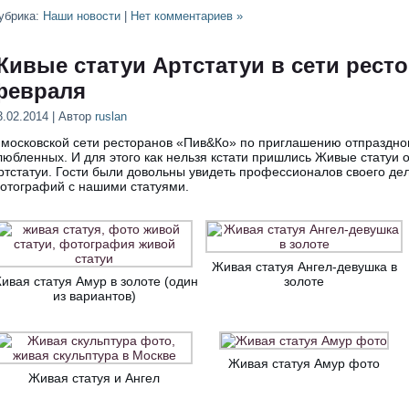
убрика:
Наши новости
|
Нет комментариев »
Живые статуи Артстатуи в сети рест
февраля
3.02.2014 | Автор
ruslan
 московской сети ресторанов «Пив&Ко» по приглашению отпраздно
любленных. И для этого как нельзя кстати пришлись Живые статуи 
ртстатуи. Гости были довольны увидеть профессионалов своего дел
отографий с нашими статуями.
Живая статуя Ангел-девушка в
ивая статуя Амур в золоте (один
золоте
из вариантов)
Живая статуя Амур фото
Живая статуя и Ангел