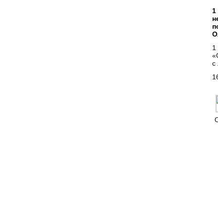
1
н
п
О
1
«
с
1