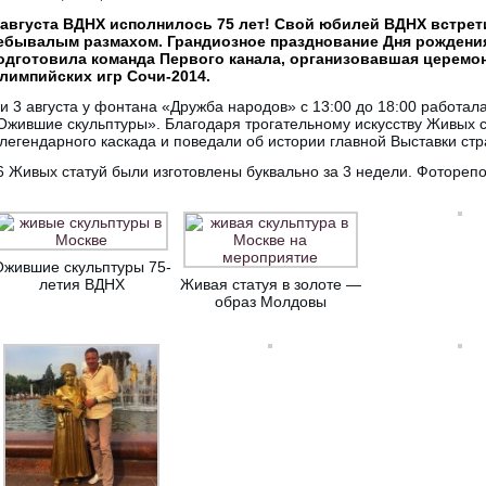
 августа ВДНХ исполнилось 75 лет! Свой юбилей ВДНХ встрет
ебывалым размахом. Грандиозное празднование Дня рождени
одготовила команда Первого канала, организовавшая церемо
лимпийских игр Сочи-2014.
 и 3 августа у фонтана «Дружба народов» c 13:00 до 18:00 работ
Ожившие скульптуры». Благодаря трогательному искусству Живых с
 легендарного каскада и поведали об истории главной Выставки стр
6 Живых статуй были изготовлены буквально за 3 недели. Фоторепо
Ожившие скульптуры 75-
летия ВДНХ
Живая статуя в золоте —
образ Молдовы