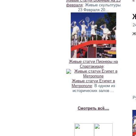
Живые статуи Военные на 23
«
февраля
: Живые скульптуры
23 Февраля 20...
2
Ж
Живые статуи Пионеры на
Спартакиаде
:
Живые статуи Египет в
Метрополе
: В одном из
исторических залов ...
Р
Смотреть всё....