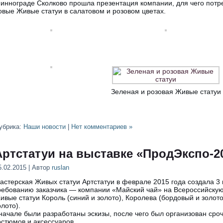
 иннограде Сколково прошла презентация компании, для чего потре
овые Живые статуи в салатовом и розовом цветах.
Зеленая и розовая Живые статуи
убрика:
Наши новости
|
Нет комментариев »
Артстатуи на выставке «ПродЭкспо-2
5.02.2015 | Автор
ruslan
астерская Живых статуи Артстатуи в феврале 2015 года создала 3
ребованию заказчика — компании «Майский чай» на Всероссийскую
ивые статуи Король (синий и золото), Королева (бордовый и золото
олото).
начале были разработаны эскизы, после чего был организован сро
остюмов и аксессуаров.