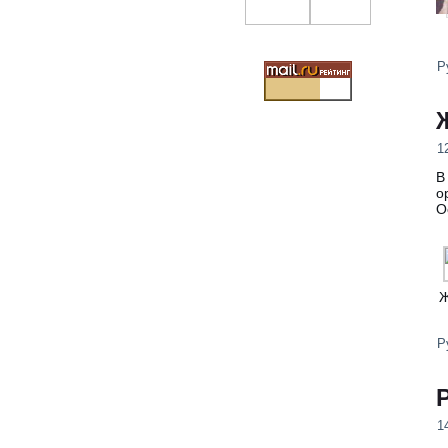
Р
1
В
о
О
Ж
Р
1